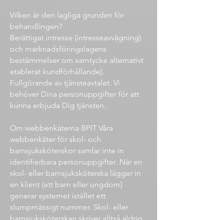
Vilken är den lagliga grunden för
behandlingen?
Berättigat intresse (intresseavvägning)
och marknadsföringslagens
bestämmelser om samtycke alternativt
etablerat kundförhållande).
Fullgörande av tjänsteavtalet. Vi
behöver Dina personuppgifter för att
kunna erbjuda Dig tjänsten.
Om webbenkäterna BPIT Våra
webbenkäter för skol- och
barnsjuksköterskor samlar inte in
identifierbara personuppgifter. När en
skol- eller barnsjuksköterska lägger in
en klient (ett barn eller ungdom)
generar systemet istället ett
slumpmässigt nummer. Skol- eller
barnsjuksköterskan skriver alltså aldrig